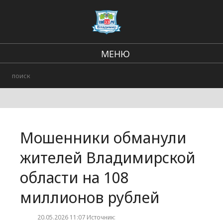
МЕНЮ
Региональные новости
В стране и мире
Происшествия
Мошенники обманули
Городские события
жителей Владимирской
области на 108
миллионов рублей
20.05.2026 11:07 Источник: