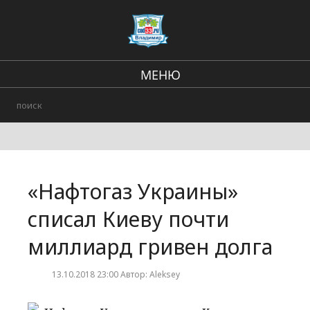
МЕНЮ
Региональные новости
В стране и мире
Происшествия
«Нафтогаз Украины»
Городские события
списал Киеву почти
миллиард гривен долга
13.10.2018 23:00 Автор: Aleksey