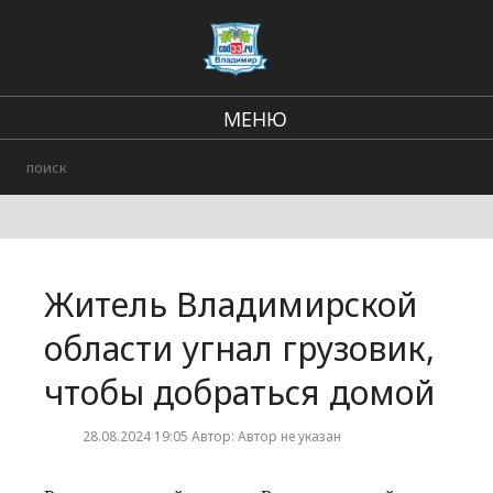
МЕНЮ
Региональные новости
В стране и мире
Происшествия
Житель Владимирской
Городские события
области угнал грузовик,
чтобы добраться домой
28.08.2024 19:05 Автор: Автор не указан